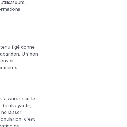
ilisateurs, 
rmations 
tenu figé donne 
l'abandon. Un bon 
ouvoir 
énements.
s'assurer que le 
p (malvoyants, 
ne laisser 
opulation, c'est 
ation de 