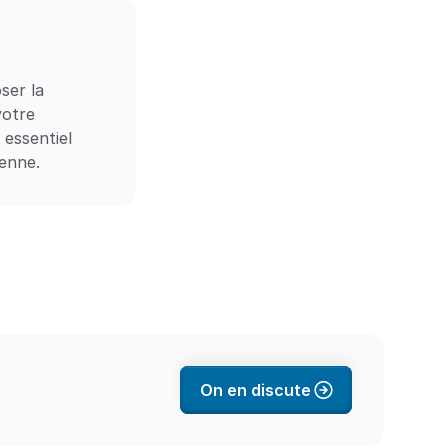
er la 
otre 
essentiel 
ienne.
On en discute