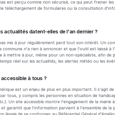
nas est perçu comme non sécurisé, ce qui peut freiner les ut
 téléchargement de formulaires ou la consultation d'info
s actualités datent-elles de l'an dernier ?
 pas mis à jour régulièrement perd tout son intérêt. Un con
la commune n'a rien à annoncer et que l'outil est laissé à 
ile à mettre à jour, même pour un non-spécialiste, afin de p
mps réel sur les actualités, les alertes météo ou les év
il accessible à tous ?
mérique est un enjeu de plus en plus important. Il s'agit de 
e par tous, y compris les personnes en situation de handica
c.). Un site accessible montre l'engagement de la mairie à 
et garantit que l'information parvient à l'ensemble de la p
ion légale de se conformer au Référentiel Général d'Amélior