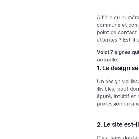
À l'ère du numériq
commune et commun
point de contact 
attentes ? Est-il 
Voici 7 signes qu
actuelle.
1. Le design s
Un design vieilli
illisibles, peut 
épuré, intuitif et
professionnalisme
2. Le site est
C'est sans doute l